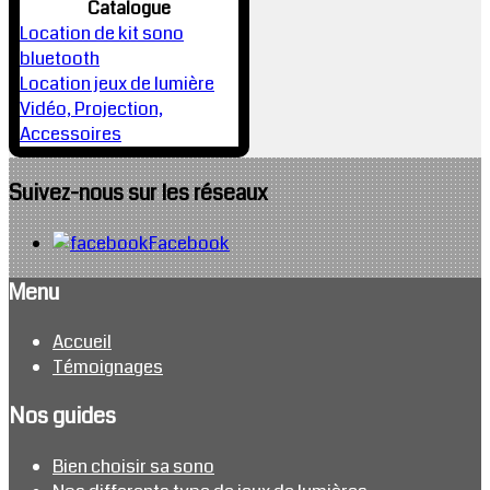
Catalogue
Location de kit sono
bluetooth
Location jeux de lumière
Vidéo, Projection,
Accessoires
Suivez-nous sur les réseaux
Facebook
Menu
Accueil
Témoignages
Nos guides
Bien choisir sa sono