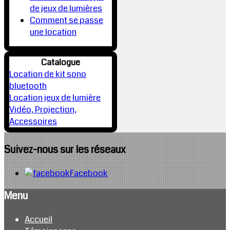
de jeux de lumières
Comment se passe
une location
Catalogue
Location de kit sono
bluetooth
Location jeux de lumière
Vidéo, Projection,
Accessoires
Suivez-nous sur les réseaux
Facebook
Menu
Accueil