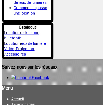
de jeux de lumières
Comment se passe
une location
Catalogue
Location de kit sono
bluetooth
Location jeux de lumière
Vidéo, Projection,
Accessoires
Suivez-nous sur les réseaux
Facebook
Menu
Accueil
Témoignages